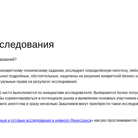
сследования
едований?
конкретному техническому заданию, исследуют определённую гипотезу, либо
бычно подробные, обстоятельные, нацелены на решение конкретной бизнес-з
ктуальные права на результат исследования.
 часто выполняются по инициативе исследователя. Выбираются более популя
обы сориентироваться в потенциале рынка и выявлении основных участников
ского агентства и сразу несколько Заказчиков могут приобрести такое исслед
ные и готовые исследования и немного Ренессанса
» как раз прослеживается