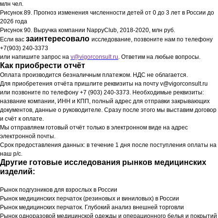
млн чел.
Рисунок 89. Прогноз изменения численности детей от 0 до 3 лет в России до
2026 года
Рисунок 90. Выручка компании NappyClub, 2018-2020, млн руб.
заинтересовало
Если вас
исследование, позвоните нам по телефону
+7(903) 240-3373
или напишите запрос на
v@vigorconsult.ru
. Ответим на любые вопросы.
Как приобрести отчёт
Оплата производится безналичным платежом. НДС не облагается.
Для приобретения отчёта пришлите реквизиты на почту v@vigorconsult.ru
или позвоните по телефону +7 (903) 240-3373. Необходимые реквизиты:
название компании, ИНН и КПП, полный адрес для отправки закрывающих
документов, данные о руководителе. Сразу после этого мы выставим договор
и счёт к оплате.
Мы отправляем готовый отчёт только в электронном виде на адрес
электронной почты.
Срок предоставления данных: в течение 1 дня после поступления оплаты на
наш р/с.
Другие готовые исследования рынков медицинских
изделий:
Рынок подгузников для взрослых в России
Рынок медицинских перчаток (резиновых и виниловых) в России
Рынок медицинских перчаток. Глубокий анализ внешней торговли
Рынок одноразовой медицинской одежды и операционного белья и покрытий