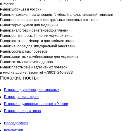
в России
Рынок шприцев в России
Рынок инъекционных шприцев. Глубокий анализ внешней торговли
Рынок периферических и центральных венозных катетеров
Рынок термобумаги для медицины
Рынок аналоговой рентгеновской пленки
Рынок рентгеновской пленки «сухого» типа
Рынок катетеров Фогарти для эмболэктомии
Рынок наборов для эпидуральной анестезии
Рынок сосудистых протезов
Рынок защитных комбинезонов для медицины
Рынок ватных палочек и дисков
Рынок пластырей и адгезивных повязок
и многие другие. Звоните! +7(903) 240-3373
Похожие посты
Рынок подгузников для взрослых
Рынок диализаторов
Рынок инфузионных насосов в России
Рынок презервативов
Исследования
Консалтинг