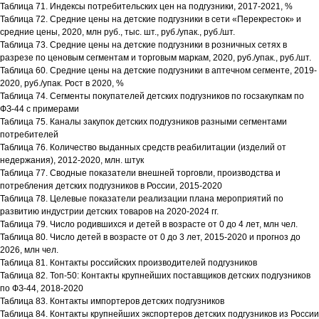
Таблица 71. Индексы потребительских цен на подгузники, 2017-2021, %
Таблица 72. Средние цены на детские подгузники в сети «Перекресток» и
средние цены, 2020, млн руб., тыс. шт., руб./упак., руб./шт.
Таблица 73. Средние цены на детские подгузники в розничных сетях в
разрезе по ценовым сегментам и торговым маркам, 2020, руб./упак., руб./шт.
Таблица 60. Средние цены на детские подгузники в аптечном сегменте, 2019-
2020, руб./упак. Рост в 2020, %
Таблица 74. Сегменты покупателей детских подгузников по госзакупкам по
ФЗ-44 с примерами
Таблица 75. Каналы закупок детских подгузников разными сегментами
потребителей
Таблица 76. Количество выданных средств реабилитации (изделий от
недержания), 2012-2020, млн. штук
Таблица 77. Сводные показатели внешней торговли, производства и
потребления детских подгузников в России, 2015-2020
Таблица 78. Целевые показатели реализации плана мероприятий по
развитию индустрии детских товаров на 2020-2024 гг.
Таблица 79. Число родившихся и детей в возрасте от 0 до 4 лет, млн чел.
Таблица 80. Число детей в возрасте от 0 до 3 лет, 2015-2020 и прогноз до
2026, млн чел.
Таблица 81. Контакты российских производителей подгузников
Таблица 82. Топ-50: Контакты крупнейших поставщиков детских подгузников
по ФЗ-44, 2018-2020
Таблица 83. Контакты импортеров детских подгузников
Таблица 84. Контакты крупнейших экспортеров детских подгузников из России