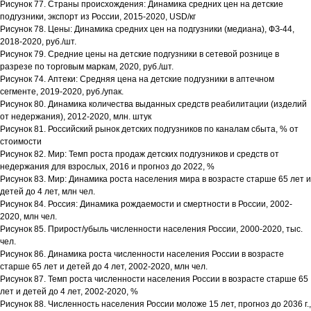
Рисунок 77. Страны происхождения: Динамика средних цен на детские
подгузники, экспорт из России, 2015-2020, USD/кг
Рисунок 78. Цены: Динамика средних цен на подгузники (медиана), ФЗ-44,
2018-2020, руб./шт.
Рисунок 79. Средние цены на детские подгузники в сетевой рознице в
разрезе по торговым маркам, 2020, руб./шт.
Рисунок 74. Аптеки: Средняя цена на детские подгузники в аптечном
сегменте, 2019-2020, руб./упак.
Рисунок 80. Динамика количества выданных средств реабилитации (изделий
от недержания), 2012-2020, млн. штук
Рисунок 81. Российский рынок детских подгузников по каналам сбыта, % от
стоимости
Рисунок 82. Мир: Темп роста продаж детских подгузников и средств от
недержания для взрослых, 2016 и прогноз до 2022, %
Рисунок 83. Мир: Динамика роста населения мира в возрасте старше 65 лет и
детей до 4 лет, млн чел.
Рисунок 84. Россия: Динамика рождаемости и смертности в России, 2002-
2020, млн чел.
Рисунок 85. Прирост/убыль численности населения России, 2000-2020, тыс.
чел.
Рисунок 86. Динамика роста численности населения России в возрасте
старше 65 лет и детей до 4 лет, 2002-2020, млн чел.
Рисунок 87. Темп роста численности населения России в возрасте старше 65
лет и детей до 4 лет, 2002-2020, %
Рисунок 88. Численность населения России моложе 15 лет, прогноз до 2036 г.,