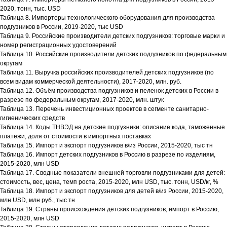
2020, тонн, тыс. USD
Таблица 8. Импортеры технологического оборудования для производства
подгузников в России, 2019-2020, тыс USD
Таблица 9. Российские производители детских подгузников: торговые марки и
номер регистрационных удостоверений
Таблица 10. Российские производители детских подгузников по федеральным
округам
Таблица 11. Выручка российских производителей детских подгузников (по
всем видам коммерческой деятельности), 2017-2020, млн. руб.
Таблица 12. Объём производства подгузников и пеленок детских в России в
разрезе по федеральным округам, 2017-2020, млн. штук
Таблица 13. Перечень инвестиционных проектов в сегменте санитарно-
гигиенических средств
Таблица 14. Коды ТНВЭД на детские подгузники: описание кода, таможенные
платежи, доля от стоимости в импортных поставках
Таблица 15. Импорт и экспорт подгузников в/из России, 2015-2020, тыс тн
Таблица 16. Импорт детских подгузников в Россию в разрезе по изделиям,
2015-2020, млн USD
Таблица 17. Сводные показатели внешней торговли подгузниками для детей:
стоимость, вес, цена, темп роста, 2015-2020, млн USD, тыс. тонн, USD/кг, %
Таблица 18. Импорт и экспорт подгузников для детей в/из России, 2015-2020,
млн USD, млн руб., тыс тн
Таблица 19. Страны происхождения детских подгузников, импорт в Россию,
2015-2020, млн USD