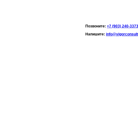
Позвоните:
+7 (903) 240-337
Напишите:
info@vigorconsult