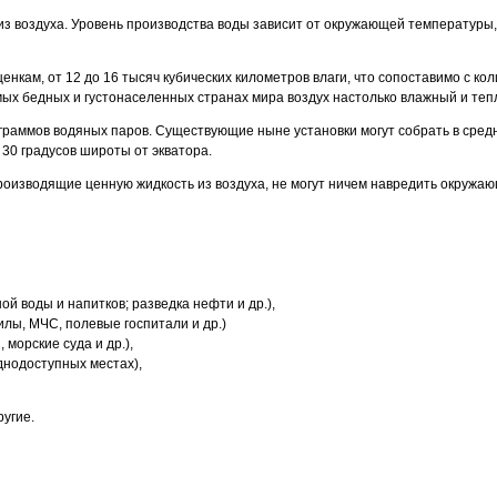
 воздуха. Уровень производства воды зависит от окружающей температуры, 
ценкам, от 12 до 16 тысяч кубических километров влаги, что сопоставимо с к
ых бедных и густонаселенных странах мира воздух настолько влажный и тепл
5 граммов водяных паров. Существующие ныне установки могут собрать в сред
 30 градусов широты от экватора.
 производящие ценную жидкость из воздуха, не могут ничем навредить окружа
 воды и напитков; разведка нефти и др.),
лы, МЧС, полевые госпитали и др.)
морские суда и др.),
днодоступных местах),
ругие.