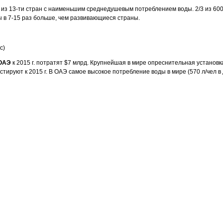
 из 13-ти стран с наименьшим среднедушевым потреблением воды. 2/3 из 60
ы в 7-15 раз больше, чем развивающиеся страны.
с)
ОАЭ
к 2015 г. потратят $7 млрд. Крупнейшая в мире опреснительная установк
стируют к 2015 г. В ОАЭ самое высокое потребление воды в мире (570 л/чел в