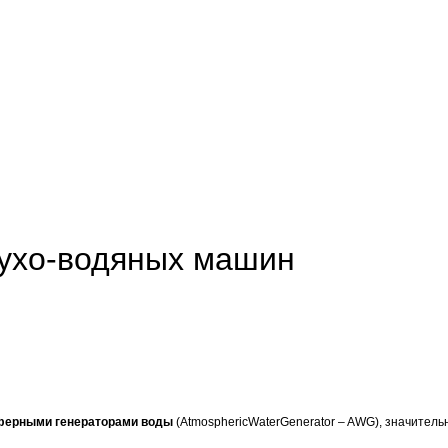
духо-водяных машин
ферными генераторами воды
(AtmosphericWaterGenerator – AWG), значител