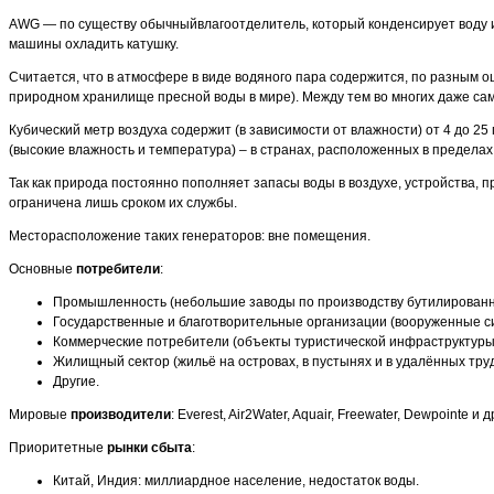
AWG — по существу обычныйвлагоотделитель, который конденсирует воду из
машины охладить катушку.
Считается, что в атмосфере в виде водяного пара содержится, по разным о
природном хранилище пресной воды в мире). Между тем во многих даже сам
Кубический метр воздуха содержит (в зависимости от влажности) от 4 до 2
(высокие влажность и температура) – в странах, расположенных в пределах
Так как природа постоянно пополняет запасы воды в воздухе, устройства,
ограничена лишь сроком их службы.
Месторасположение таких генераторов: вне помещения.
Основные
потребители
:
Промышленность (небольшие заводы по производству бутилированной
Государственные и благотворительные организации (вооруженные си
Коммерческие потребители (объекты туристической инфраструктуры, 
Жилищный сектор (жильё на островах, в пустынях и в удалённых тру
Другие.
Мировые
производители
: Everest, Air2Water, Aquair, Freewater, Dewpointe и д
Приоритетные
рынки сбыта
:
Китай, Индия: миллиардное население, недостаток воды.