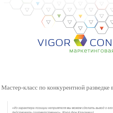
Услуги
Исследования
Хронология
О к
Мастер-класс по конкурентной разведке 
«Из характера позиции неприятеля мы можем сделать вывод о его 
действовать соответственно». (Карл фон Клаузевиц)