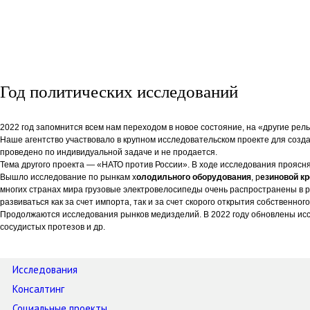
Год политических исследований
2022 год запомнится всем нам переходом в новое состояние, на «другие рел
Наше агентство участвовало в крупном исследовательском проекте для созд
проведено по индивидуальной задаче и не продается.
Тема другого проекта — «НАТО против России». В ходе исследования проясняли
Вышло исследование по рынкам х
олодильного оборудования
, р
езиновой к
многих странах мира грузовые электровелосипеды очень распространены в р
развиваться как за счет импорта, так и за счет скорого открытия собственног
Продолжаются исследования рынков медизделий. В 2022 году обновлены ис
сосудистых протезов и др.
Исследования
Консалтинг
Социальные проекты