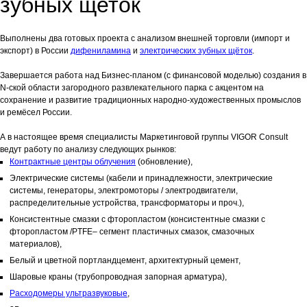
зубных щеток
Выполнены два готовых проекта с анализом внешней торговли (импорт и
экспорт) в России
дифениламина
и
электрических зубных щёток
.
Завершается работа над Бизнес-планом (с финансовой моделью) создания в
N-ской области загородного развлекательного парка с акцентом на
сохранение и развитие традиционных народно-художественных промыслов
и ремёсел России.
А в настоящее время специалисты Маркетинговой группы VIGOR Consult
ведут работу по анализу следующих рынков:
Контрактные центры облучения
(обновление),
Электрические системы (кабели и принадлежности, электрические
системы, генераторы, электромоторы / электродвигатели,
распределительные устройства, трансформаторы и проч.),
Консистентные смазки с фторопластом (консистентные смазки с
фторопластом /PTFE– сегмент пластичных смазок, смазочных
материалов),
Белый и цветной портландцемент, архитектурный цемент,
Шаровые краны (трубопроводная запорная арматура),
Расходомеры ультразвуковые
,